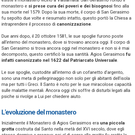
esiste il monastero vicino a Valsamata. San Gerasimo fondò il
monastero e
si prese cura dei poveri e dei bisognosi
fino alla
sua morte nel 1579. Dopo la sua morte, il corpo di San Gerasimo
fu sepolto due volte e riesumato intatto, questo portò la Chiesa a
intraprendere il processo di
canonizzazione
.
Due anni dopo, il 20 ottobre 1581, le sue spoglie furono poste
all'interno del monastero, dove si trovano ancora oggi. Il corpo di
San Gerasimo si trova ancora oggi nel monastero e non si è mai
decomposto, questo certificò la sua santità. Agios Gerasimos
fu
infatti canonizzato nel 1622 dal Patriarcato Universale
.
Le sue spoglie, custodite all'interno di un cofanetto d’argento,
sono una meta di pellegrinaggio non solo per gli abitanti dell'isola
ma per tutti i Greci. Il Santo è noto per le sue miracolose capacità
sulle malattie mentali. Ancora oggi chi soffre di disturbi legati alla
psiche si rivolge a Lui per chiedere aiuto.
L'evoluzione del monastero
Inizialmente il Monastero di Agios Gerasimos era
una piccola
grotta
costruita dal Santo nella metà del XVI secolo, dove egli