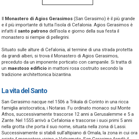
Il
Monastero di Agios Gerasimos
(San Gerasimo) è il più grande
e il più importante di tutta l'isola di Cefalonia. Agios Gerasimos è
infatti il
santo patrono
dell'isola e giorno della sua festa il
monastero si riempie di pellegrini.
Situato sulle alture di Cefalonia, al termine di una strada protetta
da grandi alberi, si trova il Monastero di Agios Gerasimos,
preceduto da un imponente porticato con campanile. Si tratta di
un
maestoso edificio
in mattoni rosa costruito secondo la
tradizione architettonica bizantina.
La vita del Santo
San Gerasimo nacque nel 1506 a Trikala di Corinto in una ricca
famiglia aristocratica, i Notaras. Fu ordinato monaco sul Monte
Athos, successivamente trascorse 12 anni a Gerusalemme e 5 a
Zante. Nel 1555 arrivò a Cefalonia e trascorse i suoi primi 5 anni
nella grotta che porta il suo nome, situata nella zona di Lassi.
Successivamente si stabilì sull'altipiano di Omala, la zona in cui ora