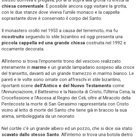
stesso dormiva e pregava; poi al di sopra alla grotta fu eretta la
chiesa conventuale
. È possibile ancora oggi visitare la grotta,
con le due stanze dove viveva l'umile monaco e la cappella
soprastante dove è conservato il corpo del Santo.
Il monastero crollò nel 1953 a causa del terremoto, ma fu
ricostruito
seguendo lo stile bizantino ed oggi presenta una
piccola cappella ed una grande chiesa
costruita nel 1992 e
riccamente decorata.
All'interno si trova l'imponente trono del vescovo realizzato
interamente in
marmo
e un grande lampadario sospeso alla croce
del transetto, davanti ad un grande tramezzo in marmo bianco. Le
pareti e le volte sono ornate con affreschi in stile bizantino,
riportanti scene
dell'Antico e del Nuovo Testamento
come:
l'Annunciazione, il Battesimo e la Nascita di Cristo, l'Ultima Cena, la
Crocefissione e l'Ascesa al Regno dei Celi, oltre al Miracolo della
Pentecoste la morte di San Gerasimo rappresentata con Cristo
vicino al letto di morte del Santo che tiene già in braccio la sua
anima, simboleggiata da un neonato.
Nel cortile c'è un grande albero ed un pozzo, che si dice sia stato
scavato dallo stesso Santo
. All'interno si trova una botola dietro