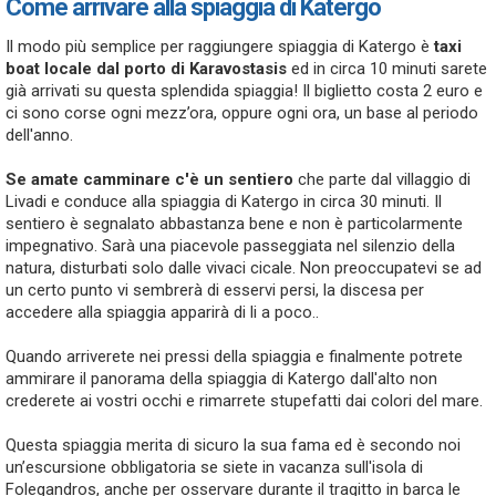
Come arrivare alla spiaggia di Katergo
Il modo più semplice per raggiungere spiaggia di Katergo è
taxi
boat locale dal porto di Karavostasis
ed in circa 10 minuti sarete
già arrivati su questa splendida spiaggia! Il biglietto costa 2 euro e
ci sono corse ogni mezz’ora, oppure ogni ora, un base al periodo
dell'anno.
Se amate camminare c'è un sentiero
che parte dal villaggio di
Livadi e conduce alla spiaggia di Katergo in circa 30 minuti. Il
sentiero è segnalato abbastanza bene e non è particolarmente
impegnativo. Sarà una piacevole passeggiata nel silenzio della
natura, disturbati solo dalle vivaci cicale. Non preoccupatevi se ad
un certo punto vi sembrerà di esservi persi, la discesa per
accedere alla spiaggia apparirà di li a poco..
Quando arriverete nei pressi della spiaggia e finalmente potrete
ammirare il panorama della spiaggia di Katergo dall'alto non
crederete ai vostri occhi e rimarrete stupefatti dai colori del mare.
Questa spiaggia merita di sicuro la sua fama ed è secondo noi
un’escursione obbligatoria se siete in vacanza sull'isola di
Folegandros, anche per osservare durante il tragitto in barca le