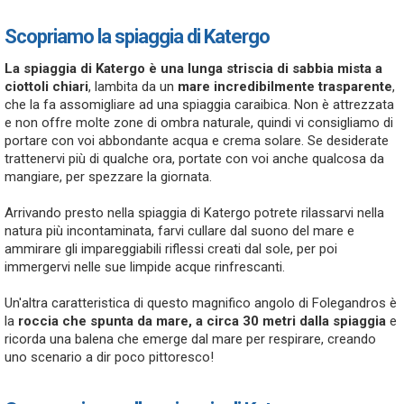
Scopriamo la spiaggia di Katergo
La spiaggia di Katergo è una lunga striscia di sabbia mista a
ciottoli chiari
, lambita da un
mare incredibilmente trasparente
,
che la fa assomigliare ad una spiaggia caraibica. Non è attrezzata
e non offre molte zone di ombra naturale, quindi vi consigliamo di
portare con voi abbondante acqua e crema solare. Se desiderate
trattenervi più di qualche ora, portate con voi anche qualcosa da
mangiare, per spezzare la giornata.
Arrivando presto nella spiaggia di Katergo potrete rilassarvi nella
natura più incontaminata, farvi cullare dal suono del mare e
ammirare gli impareggiabili riflessi creati dal sole, per poi
immergervi nelle sue limpide acque rinfrescanti.
Un'altra caratteristica di questo magnifico angolo di Folegandros è
la
roccia che spunta da mare, a circa 30 metri dalla spiaggia
e
ricorda una balena che emerge dal mare per respirare, creando
uno scenario a dir poco pittoresco!