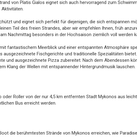
Strand von Platis Gialos eignet sich auch hervorragend zum Schwim
Aktivitäten.
schützt und eignet sich perfekt für diejenigen, die sich entspannen m
leinen Teil des freien Strandes, aber wir empfehlen Ihnen, früh anzur
s am Nachmittag besonders in der Hochsaison ziemlich voll werden k
Sie mit fantastischem Meerblick und einer entspannten Atmosphäre sp
 ausgezeichnete Fischgerichte und traditionelle Spezialitäten bietet
ichte und ausgezeichnete Pizza zubereitet. Nach dem Abendessen kö
m Klang der Wellen mit entspannender Hintergrundmusik lauschen.
 oder Roller von der nur 4,5 km entfernten Stadt Mykonos aus leicht
ntlichen Bus erreicht werden.
Boot die berühmtesten Strände von Mykonos erreichen, wie Paradis