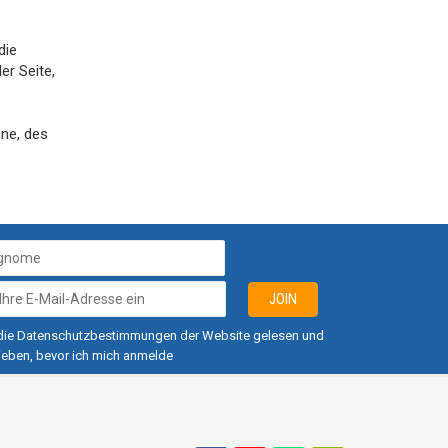
die
er Seite,
nne, des
JOIN
 die Datenschutzbestimmungen der Website gelesen und
ieben, bevor ich mich anmelde