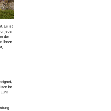
t. Es ist
für jeden
on der
en Ihnen
t,
eeignet,
eisen im
 Euro
üstung