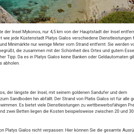
te der Insel Mykonos, nur 4,5 km von der Hauptstadt der Insel entfern
t wie jede Küstenstadt Platys Gialos verschiedene Dienstleistungen 
und Minimärkte nur wenige Meter vom Strand entfernt. Sie werden v
 begrüßt, die zusammen mit der Schönheit des Ortes und gutem Ess
her Tipp: Da es in Platys Gialos keine Banken oder Geldautomaten gib
os abholen.
ialos, der längste der Insel, mit seinem goldenen Sandufer und dem
um Sandboden hin abfällt. Der Strand von Platis Gialos ist für alle g
schwimmen. Es bietet viele Dienstleistungen zu wettbewerbsfähigen Pr
und zwei Betten liegen die Kosten beispielsweise zwischen 20 und 30
von Platys Gialos nicht verpassen: Hier können Sie die gesamte Ausr