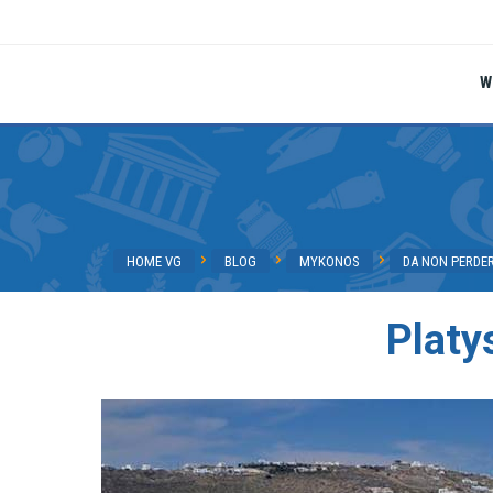
W
HOME VG
BLOG
MYKONOS
DA NON PERDE
Platy