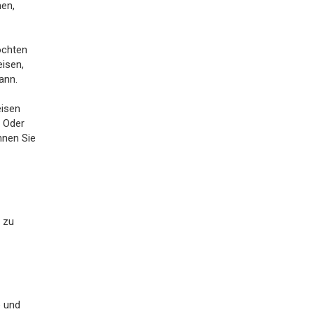
men,
öchten
eisen,
ann.
eisen
. Oder
nnen Sie
 zu
e und