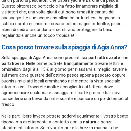
da un porto di pescatori, che ospita yacht e barche da pesca.
Questo pittoresco porticciolo ha fatto innamorare migliaia di
visitatori che, una volta giunti qui, sono rimasti incantati dal
paesaggio. Le sue acque cristalline color turchese bagnano la
sabbia dorata ed insieme creano colori magnifici. Inoltre, piccoli
alberi di cedro circondano e sembrano proteggere la baia,
regalandole anche un tocco tropicale!
Cosa posso trovare sulla spiaggia di Agia Anna?
Sulla spiaggia di Agia Anna sono presenti sia
parti attrezzate
che
parti libere
. Nelle prime potrete tranquillamente trovare lettini e
ombrelloni dagli 8 ai 15 € al giorno per rilassarvi al meglio, taverne
sul mare dove gustare dell'ottimo pesce appena pescato oppure
buonissimi piatti locali ammirando nel mentre la vista speciale
intorno a voi. Troverete inoltre accoglienti caffetterie dove
sgranocchiare qualcosa e assaggiare il caffè greco e bar dove
concedersi una bevanda rinfrescante e passare un po' di tempo al
fresco.
Nelle parti libere invece potrete godervi ugualmente il vostro beato
riposo, ma direttamente a contatto con la
natura
e senza
stabilimenti intorno. Solo voi, il mare e la brezza marina... che