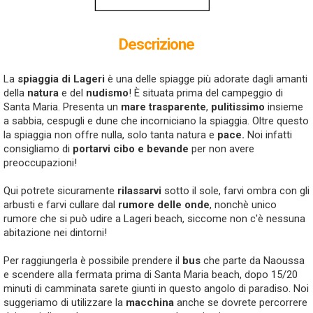
Descrizione
La
spiaggia di Lageri
è una delle spiagge più adorate dagli amanti
della
natura
e del
nudismo
! È situata prima del campeggio di
Santa Maria. Presenta un
mare trasparente
,
pulitissimo
insieme
a sabbia, cespugli e dune che incorniciano la spiaggia. Oltre questo
la spiaggia non offre nulla, solo tanta natura e
pace.
Noi infatti
consigliamo di
portarvi cibo e bevande
per non avere
preoccupazioni!
Qui potrete sicuramente
rilassarvi
sotto il sole, farvi ombra con gli
arbusti e farvi cullare dal
rumore delle onde
, nonchè unico
rumore che si può udire a Lageri beach, siccome non c'è nessuna
abitazione nei dintorni!
Per raggiungerla è possibile prendere il
bus
che parte da Naoussa
e scendere alla fermata prima di Santa Maria beach, dopo 15/20
minuti di camminata sarete giunti in questo angolo di paradiso. Noi
suggeriamo di utilizzare la
macchina
anche se dovrete percorrere