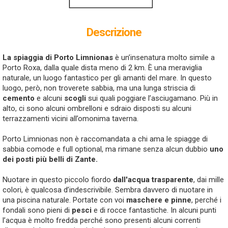
Descrizione
La spiaggia di Porto Limnionas
è un’insenatura molto simile a
Porto Roxa, dalla quale dista meno di 2 km. È una meraviglia
naturale, un luogo fantastico per gli amanti del mare. In questo
luogo, però, non troverete sabbia, ma una lunga striscia di
cemento
e alcuni
scogli
sui quali poggiare l’asciugamano. Più in
alto, ci sono alcuni ombrelloni e sdraio disposti su alcuni
terrazzamenti vicini all’omonima taverna.
Porto Limnionas non è raccomandata a chi ama le spiagge di
sabbia comode e full optional, ma rimane senza alcun dubbio
uno
dei posti più belli di Zante.
Nuotare in questo piccolo fiordo
dall'acqua trasparente
, dai mille
colori, è qualcosa d’indescrivibile. Sembra davvero di nuotare in
una piscina naturale. Portate con voi
maschere e pinne
, perché i
fondali sono pieni di
pesci
e di rocce fantastiche. In alcuni punti
l’acqua è molto fredda perché sono presenti alcuni correnti