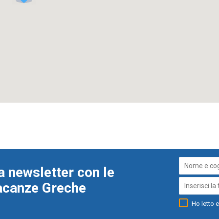
a newsletter con le
Vacanze Greche
Ho letto e