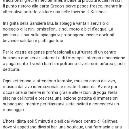
tradizionali greci e mediterranei, a base di prodotti locali freschi.
Il punto ristoro alla carta Greco's serve pesce fresco, mentre in
alternativa potrete visitare una delle taverne di Kalithea.
Insignita della Bandiera Blu, la spiaggia vanta il servizio di
noleggio di lettini, ombrelloni, e sci, moto e bici d’acqua. La
piscina e il bar sulla spiaggia vi propongono invece cocktail,
bevande salutari e piatti gustosi.
Per le vostre esigenze professionali usufruirete di un centro
business con servizi internet e di fotocopie, stampa e scansione
a pagamento. I vostri bambini potranno divertirsi in un’area giochi
dedicata.
Ogni settimana vi attendono karaoke, musica greca dal vivo,
musica dal vivo internazionale e serate di cinema. Avrete poi
occasione di tenervi in forma grazie alle lezioni di yoga. Nella
piscina dell'hotel è prevista una lezione gratuita di immersioni
subacquee, mentre per rilassarvi siete invitati a concedervi un
massaggio.
L’hotel dista soli 5 minuti a piedi dal vivace centro di Kallithea,
dove vi aspettano diversi bar, una boutique, una farmacia e una