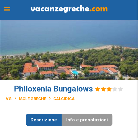
Philoxenia Bungalows
VG
ISOLE GRECHE
CALCIDICA
Descrizione
Info e prenotazioni