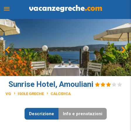
Sunrise Hotel, Amouliani
VG
ISOLE GRECHE
CALCIDICA
Descrizione
Info e prenotazioni