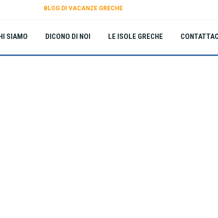
BLOG DI VACANZE GRECHE
HI SIAMO
DICONO DI NOI
LE ISOLE GRECHE
CONTATTAC