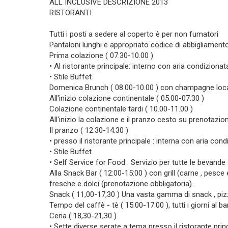
ALL INCLUSIVE DESCRIZIONE 2013
RISTORANTI
Tutti i posti a sedere al coperto è per non fumatori
Pantaloni lunghi e appropriato codice di abbigliament
Prima colazione ( 07.30-10.00 )
• Al ristorante principale: interno con aria condizionat
• Stile Buffet
Domenica Brunch ( 08.00-10.00 ) con champagne loc
All'inizio colazione continentale ( 05.00-07.30 )
Colazione continentale tardi ( 10.00-11.00 )
All'inizio la colazione e il pranzo cesto su prenotazio
Il pranzo ( 12.30-14.30 )
• presso il ristorante principale : interna con aria con
• Stile Buffet
• Self Service for Food . Servizio per tutte le bevande :
Alla Snack Bar ( 12:00-15:00 ) con grill (carne , pesce e 
fresche e dolci (prenotazione obbligatoria) .
Snack ( 11,00-17,30 ) Una vasta gamma di snack , pizza
Tempo del caffè - tè ( 15.00-17.00 ), tutti i giorni al ba
Cena ( 18,30-21,30 )
• Sette diverse serate a tema presso il ristorante prin