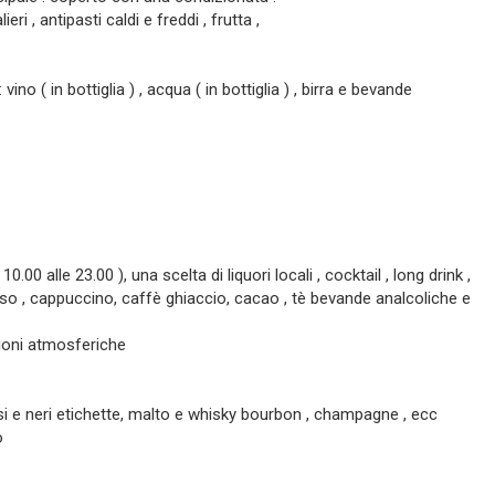
ri , antipasti caldi e freddi , frutta ,
ino ( in bottiglia ) , acqua ( in bottiglia ) , birra e bevande
10.00 alle 23.00 ), una scelta di liquori locali , cocktail , long drink ,
resso , cappuccino, caffè ghiaccio, cacao , tè bevande analcoliche e
izioni atmosferiche
e neri etichette, malto e whisky bourbon , champagne , ecc
o