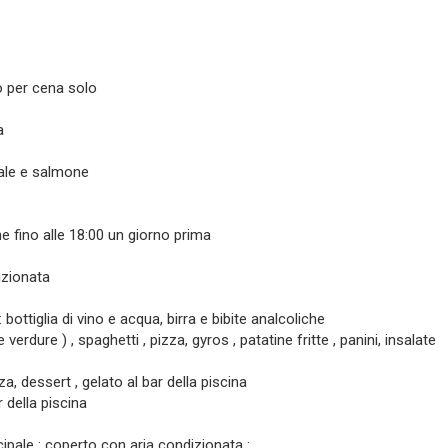
o per cena solo
a
ale e salmone
ne fino alle 18:00 un giorno prima
dizionata
 bottiglia di vino e acqua, birra e bibite analcoliche
verdure ) , spaghetti , pizza, gyros , patatine fritte , panini, insalate
, dessert , gelato al bar della piscina
r della piscina
cipale : coperto con aria condizionata :