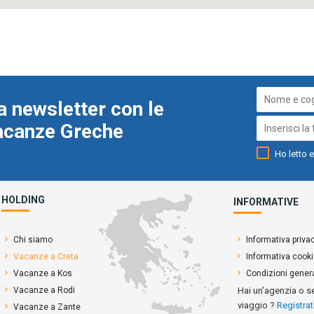
a newsletter con le
Vacanze Greche
Ho letto e
HOLDING
INFORMATIVE
Chi siamo
Informativa priva
Vacanze a Creta
Informativa cook
Vacanze a Kos
Condizioni genera
Vacanze a Rodi
Hai un'agenzia o s
viaggio ?
Registrat
Vacanze a Zante