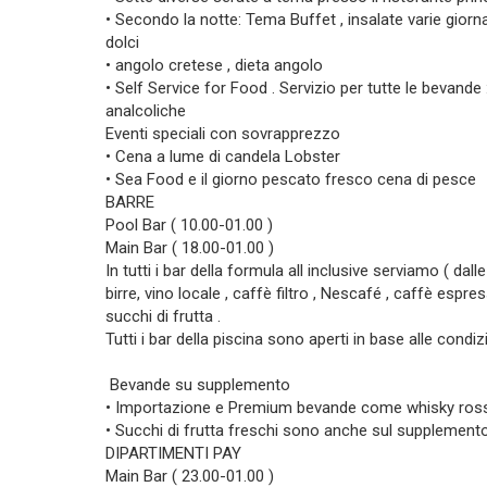
• Secondo la notte: Tema Buffet , insalate varie giornalie
dolci
• angolo cretese , dieta angolo
• Self Service for Food . Servizio per tutte le bevande : v
analcoliche
Eventi speciali con sovrapprezzo
• Cena a lume di candela Lobster
• Sea Food e il giorno pescato fresco cena di pesce
BARRE
Pool Bar ( 10.00-01.00 )
Main Bar ( 18.00-01.00 )
In tutti i bar della formula all inclusive serviamo ( dalle 
birre, vino locale , caffè filtro , Nescafé , caffè esp
succhi di frutta .
Tutti i bar della piscina sono aperti in base alle cond
Bevande su supplemento
• Importazione e Premium bevande come whisky rossi 
• Succhi di frutta freschi sono anche sul supplement
DIPARTIMENTI PAY
Main Bar ( 23.00-01.00 )