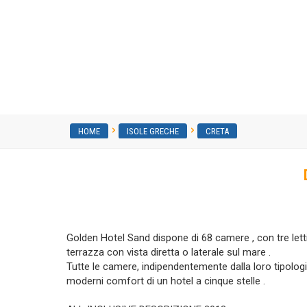
Agelia Beach Hotel (ex. G
HOME
ISOLE GRECHE
CRETA
Golden Hotel Sand dispone di 68 camere , con tre letti
terrazza con vista diretta o laterale sul mare .
Tutte le camere, indipendentemente dalla loro tipologia
moderni comfort di un hotel a cinque stelle .