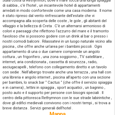
Sulla costa di Rethymnon, dove il mare tocca una lunga spiaggia
di sabbia , c'è l'hotel , un incantevole hotel di appartamenti
arredati in modo confortevole come una casa moderna . Il nome
è stato ripreso dal vento rinfrescante dell'estate che vi
accompagna alla scoperta delle coste , le gole , gli abitanti del
villaggio e la bellezza di Creta . C'è un alternarsi armonioso di
colori e paesaggi che riflettono l'azzurro del mare e il tramonto
favoloso che si possono godere con un drink al bar o presso i
nostri comodi balconi . Rilassatevi in un luogo naturale vicino alla
piscina , che offre anche un'area per i bambini piccoli . Ogni
appartamento di una o due camere comprende un angolo
cottura , un frigorifero , una zona soggiorno , TV satellitare ,
internet, aria condizionata , cassetta di sicurezza , radio,
asciugacapelli , telefono con collegamento diretto e un tavolo
con sedie . Nell'albergo trovate anche una terrazza , una hall con
una libreria e angolo internet , piscina all'aperto con una sezione
per bambini, lo snack bar '' Cactus '' (che offre il servizio spiaggia
e in camera) , lettini in spiaggia , sport acquatici , un bagnino ,
posto auto e il supporto per persone con bisogni speciali . Il
centro della pittoresca Rethymnon con le sue strade labirintiche ,
dove gli edifici medievali convivono con i nostri tempi , si trova a
breve distanza . Servizi generali dell'hotel .
Mappa