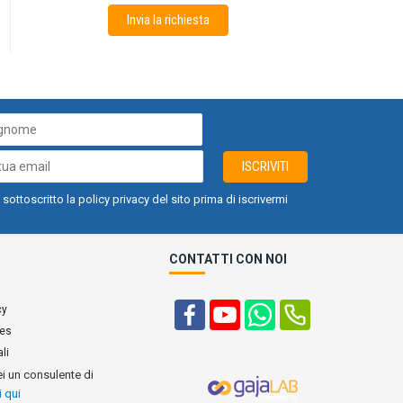
Invia la richiesta
ISCRIVITI
 sottoscritto la policy privacy del sito prima di iscrivermi
CONTATTI CON NOI
cy
ies
li
ei un consulente di
i qui