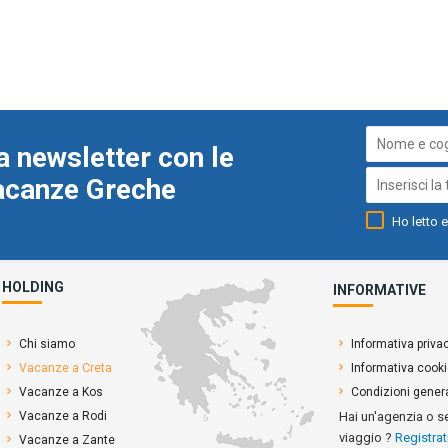
a newsletter con le
Vacanze Greche
Ho letto e
HOLDING
INFORMATIVE
Chi siamo
Informativa priva
Vacanze a Creta
Informativa cook
Vacanze a Kos
Condizioni genera
Vacanze a Rodi
Hai un'agenzia o s
viaggio ?
Registrat
Vacanze a Zante