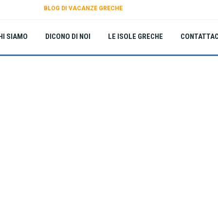
BLOG DI VACANZE GRECHE
HI SIAMO
DICONO DI NOI
LE ISOLE GRECHE
CONTATTAC