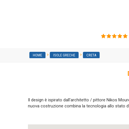
Civitas Rethymnae
HOME
ISOLE GRECHE
CRETA
Il design è ispirato dall'architetto / pittore Nikos Mour
nuova costruzione combina la tecnologia allo stato d