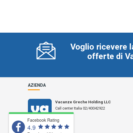
Voglio ricevere l
offerte di 
AZIENDA
Vacanze Greche Holding LLC
Call center Italia 02/40042922
N° L 17359
Facebook Rating
4.9