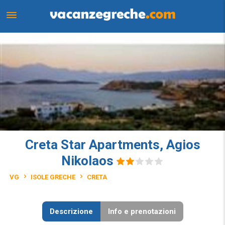
Creta Star Apartments, Agios
Nikolaos
VG
ISOLE GRECHE
CRETA
Descrizione
Info e prenotazioni