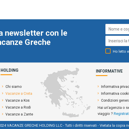
a newsletter con le
Vacanze Greche
Ho letto e
HOLDING
INFORMATIVE
Chi siamo
Informativa priva
Vacanze a Creta
Informativa cook
Vacanze a Kos
Condizioni genera
Vacanze a Rodi
Hai un'agenzia o s
viaggio ?
Registrat
Vacanze a Zante
024 VACANZE GRECHE HOLDING LLC - Tutti i diritti riservati - Vietata la copia n