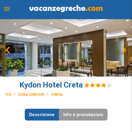
Kydon Hotel Creta
VG
ISOLE GRECHE
CRETA
Descrizione
Info e prenotazioni