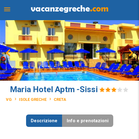
Maria Hotel Aptm -Sissi
VG
ISOLE GRECHE
CRETA
Descrizione
Info e prenotazioni