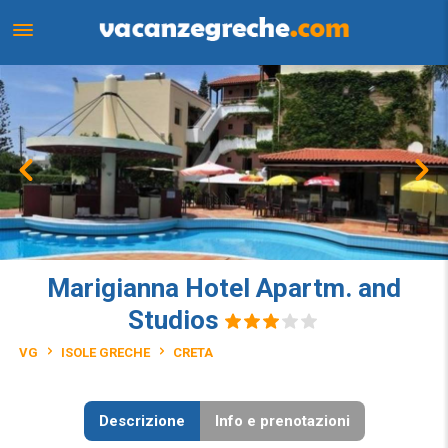
Marigianna Hotel Apartm. and
Studios
VG
ISOLE GRECHE
CRETA
Descrizione
Info e prenotazioni