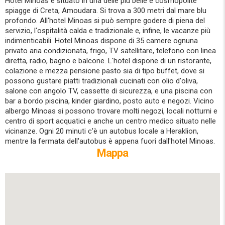
Hotel Minoas è situato in una delle più belle e cosmopolite
spiagge di Creta, Amoudara. Si trova a 300 metri dal mare blu
profondo. All'hotel Minoas si può sempre godere di piena del
servizio, l'ospitalità calda e tradizionale e, infine, le vacanze più
indimenticabili. Hotel Minoas dispone di 35 camere ognuna
privato aria condizionata, frigo, TV satellitare, telefono con linea
diretta, radio, bagno e balcone. L'hotel dispone di un ristorante,
colazione e mezza pensione pasto sia di tipo buffet, dove si
possono gustare piatti tradizionali cucinati con olio d'oliva,
salone con angolo TV, cassette di sicurezza, e una piscina con
bar a bordo piscina, kinder giardino, posto auto e negozi. Vicino
albergo Minoas si possono trovare molti negozi, locali notturni e
centro di sport acquatici e anche un centro medico situato nelle
vicinanze. Ogni 20 minuti c'è un autobus locale a Heraklion,
mentre la fermata dell'autobus è appena fuori dall'hotel Minoas.
Mappa