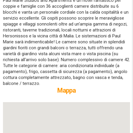
Paul Marie Studios and Apartments è un hotel fantastico per
coppie e famiglie con 36 accoglienti camere distribuite su 6
blocchi e vanta un personale cordiale con la calda ospitalità e un
servizio eccellente. Gli ospiti possono scoprire le meravigliose
spiagge e villaggi sonnolenti oltre ad un'ampia gamma di negozi,
ristoranti, taverne tradizionali, locali notturni e attrazioni di
Hersonissos e la vicina città di Malia. Le sistemazioni di Paul
Marie sarà indimenticabile! Le camere sono situate in splendidi
giardini fioriti con grandi balconi o terrazza, tutti offrendo una
varietà di giardino vista alcuni vista mare o vista piscina (su
richiesta all'arrivo solo base). Numero complessivo di camere 42.
Tutte le categorie di camere: aria condizionata individuale (a
pagamento), frigo, cassetta di sicurezza (a pagamento), angolo
cottura completamente attrezzato, bagno con vasca e tenda,
balcone / terrazzo.
Mappa