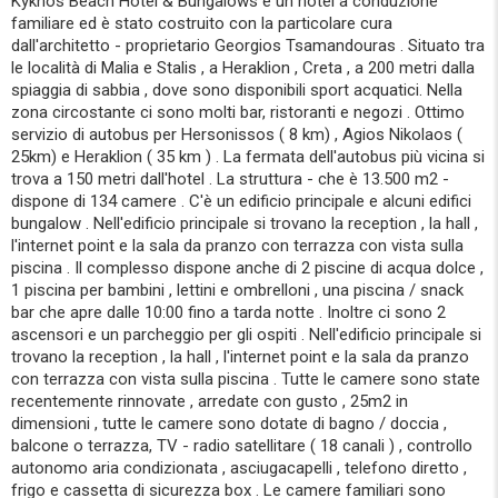
Kyknos Beach Hotel & Bungalows è un hotel a conduzione
familiare ed è stato costruito con la particolare cura
dall'architetto - proprietario Georgios Tsamandouras . Situato tra
le località di Malia e Stalis , a Heraklion , Creta , a 200 metri dalla
spiaggia di sabbia , dove sono disponibili sport acquatici. Nella
zona circostante ci sono molti bar, ristoranti e negozi . Ottimo
servizio di autobus per Hersonissos ( 8 km) , Agios Nikolaos (
25km) e Heraklion ( 35 km ) . La fermata dell'autobus più vicina si
trova a 150 metri dall'hotel . La struttura - che è 13.500 m2 -
dispone di 134 camere . C'è un edificio principale e alcuni edifici
bungalow . Nell'edificio principale si trovano la reception , la hall ,
l'internet point e la sala da pranzo con terrazza con vista sulla
piscina . Il complesso dispone anche di 2 piscine di acqua dolce ,
1 piscina per bambini , lettini e ombrelloni , una piscina / snack
bar che apre dalle 10:00 fino a tarda notte . Inoltre ci sono 2
ascensori e un parcheggio per gli ospiti . Nell'edificio principale si
trovano la reception , la hall , l'internet point e la sala da pranzo
con terrazza con vista sulla piscina . Tutte le camere sono state
recentemente rinnovate , arredate con gusto , 25m2 in
dimensioni , tutte le camere sono dotate di bagno / doccia ,
balcone o terrazza, TV - radio satellitare ( 18 canali ) , controllo
autonomo aria condizionata , asciugacapelli , telefono diretto ,
frigo e cassetta di sicurezza box . Le camere familiari sono