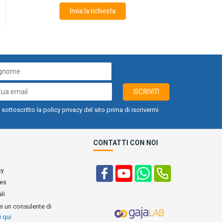
Invia la richiesta
ISCRIVITI
 sottoscritto la policy privacy del sito prima di iscrivermi
CONTATTI CON NOI
cy
ies
li
ei un consulente di
i qui