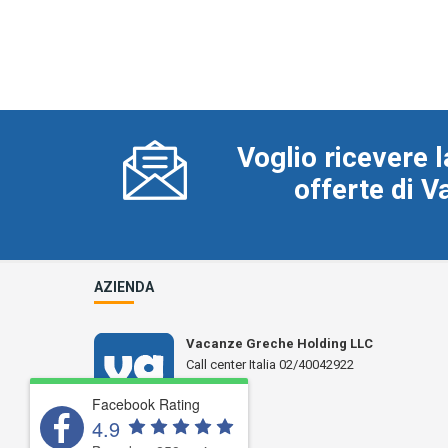
Voglio ricevere l
offerte di 
AZIENDA
Vacanze Greche Holding LLC
Call center Italia 02/40042922
N° L 17359
Facebook Rating
4.9