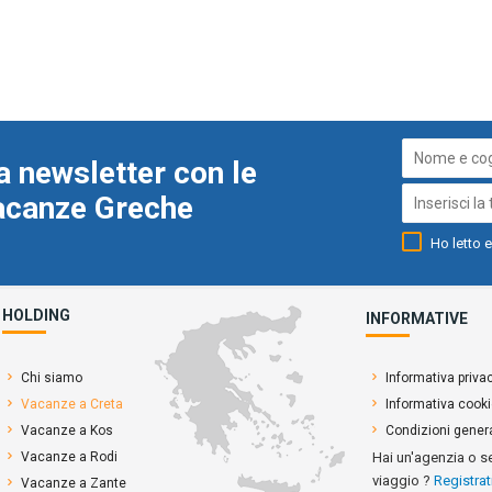
a newsletter con le
Vacanze Greche
Ho letto e
HOLDING
INFORMATIVE
Chi siamo
Informativa priva
Vacanze a Creta
Informativa cook
Vacanze a Kos
Condizioni genera
Vacanze a Rodi
Hai un'agenzia o s
viaggio ?
Registrat
Vacanze a Zante