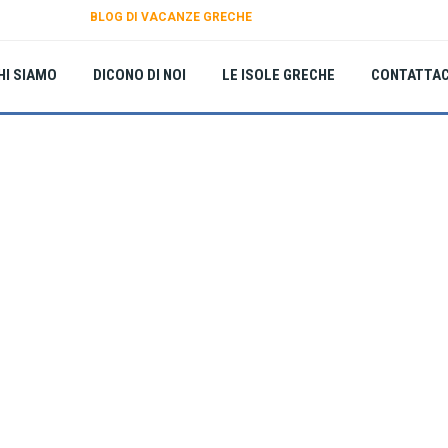
BLOG DI VACANZE GRECHE
HI SIAMO
DICONO DI NOI
LE ISOLE GRECHE
CONTATTAC