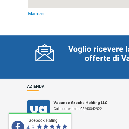
Marmari
Voglio ricevere l
offerte di 
AZIENDA
Vacanze Greche Holding LLC
Call center Italia 02/40042922
N° L 17359
Facebook Rating
4.9