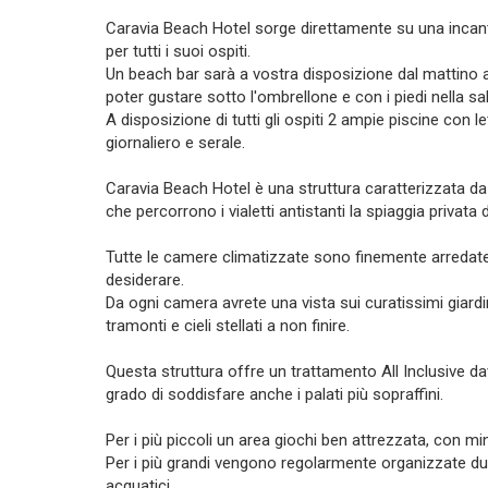
Caravia Beach Hotel sorge direttamente su una incant
per tutti i suoi ospiti.
Un beach bar sarà a vostra disposizione dal mattino a
poter gustare sotto l'ombrellone e con i piedi nella sa
A disposizione di tutti gli ospiti 2 ampie piscine con le
giornaliero e serale.
Caravia Beach Hotel è una struttura caratterizzata da
che percorrono i vialetti antistanti la spiaggia privata 
Tutte le camere climatizzate sono finemente arredate
desiderare.
Da ogni camera avrete una vista sui curatissimi giard
tramonti e cieli stellati a non finire.
Questa struttura offre un trattamento All Inclusive d
grado di soddisfare anche i palati più sopraffini.
Per i più piccoli un area giochi ben attrezzata, con mi
Per i più grandi vengono regolarmente organizzate duran
acquatici.