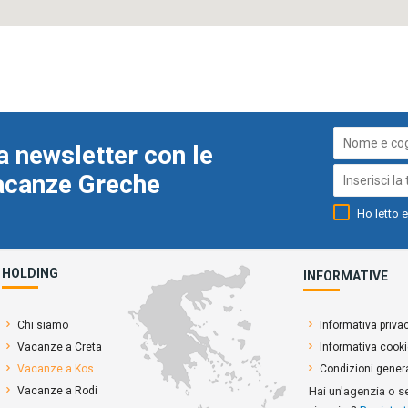
a newsletter con le
Vacanze Greche
Ho letto e
HOLDING
INFORMATIVE
Chi siamo
Informativa priva
Vacanze a Creta
Informativa cook
Vacanze a Kos
Condizioni genera
Vacanze a Rodi
Hai un'agenzia o s