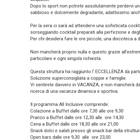
Dopo lo sport non potrete assolutamente perdervi un
sabbioso e dolcemente degradante, adattissimo anche 
Per la sera ci sarà ad attendervi una sofisticata cock
sorseggiando cocktail preparati alla perfezione e degli
Per chi desidera fare le ore piccole, una discoteca a dis
Non mancherà proprio nulla e questo grazie all'estre
particolare e ogni singola richiesta.
Questa struttura ha raggiunto l' ECCELLENZA da parte 
Soluzione superconsigliata a coppie e famiglie.
Vi sentirete davvero in VACANZA, e non mancherà davver
ricerca di una vacanza dinamica e sportiva.
Il programma All Inclusive comprende:
Colazione a Buffet dalle ore 7,30 alle ore 9,30
Pranzo a Buffet dalle ore 12,30 alle ore 14,30
Cena a Buffet dalle ore 18,30 alle ore 21,00
Snack dolci e salati presso gli snack bar della struttur
Open bars dalle ore 9,30 alle ore 23,00