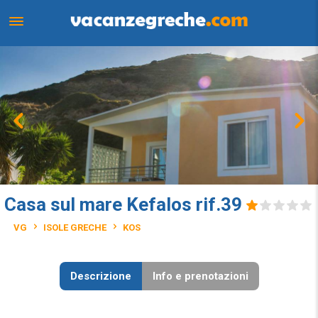
Casa sul mare Kefalos rif.39
VG
ISOLE GRECHE
KOS
Descrizione
Info e prenotazioni