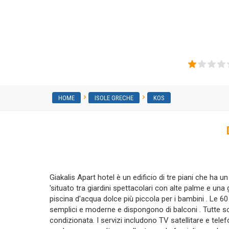
Giakalis apartments
HOME
ISOLE GRECHE
KOS
Giakalis Apart hotel è un edificio di tre piani che ha u
'situato tra giardini spettacolari con alte palme e una 
piscina d'acqua dolce più piccola per i bambini . Le 6
semplici e moderne e dispongono di balconi . Tutte son
condizionata. I servizi includono TV satellitare e telef