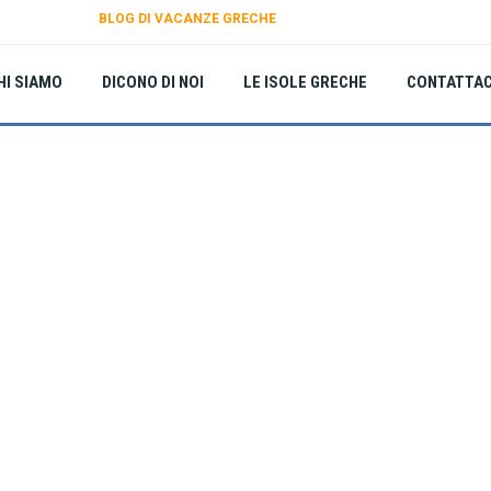
BLOG DI VACANZE GRECHE
HI SIAMO
DICONO DI NOI
LE ISOLE GRECHE
CONTATTAC