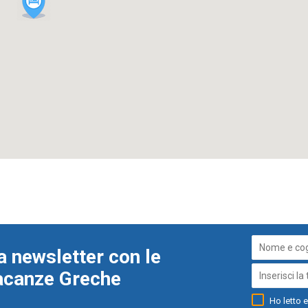
a newsletter con le
Vacanze Greche
Ho letto e