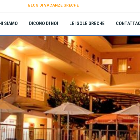
BLOG DI VACANZE GRECHE
HI SIAMO
DICONO DI NOI
LE ISOLE GRECHE
CONTATTAC