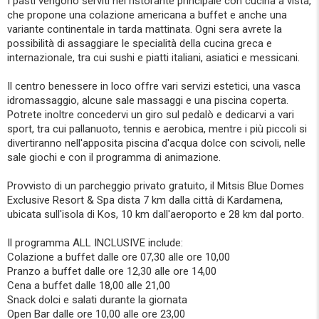
I pasti vengono serviti nel ristorante principale con cucina a vista,
che propone una colazione americana a buffet e anche una
variante continentale in tarda mattinata. Ogni sera avrete la
possibilità di assaggiare le specialità della cucina greca e
internazionale, tra cui sushi e piatti italiani, asiatici e messicani.
Il centro benessere in loco offre vari servizi estetici, una vasca
idromassaggio, alcune sale massaggi e una piscina coperta.
Potrete inoltre concedervi un giro sul pedalò e dedicarvi a vari
sport, tra cui pallanuoto, tennis e aerobica, mentre i più piccoli si
divertiranno nell'apposita piscina d'acqua dolce con scivoli, nelle
sale giochi e con il programma di animazione.
Provvisto di un parcheggio privato gratuito, il Mitsis Blue Domes
Exclusive Resort & Spa dista 7 km dalla città di Kardamena,
ubicata sull'isola di Kos, 10 km dall'aeroporto e 28 km dal porto.
Il programma ALL INCLUSIVE include:
Colazione a buffet dalle ore 07,30 alle ore 10,00
Pranzo a buffet dalle ore 12,30 alle ore 14,00
Cena a buffet dalle 18,00 alle 21,00
Snack dolci e salati durante la giornata
Open Bar dalle ore 10,00 alle ore 23,00