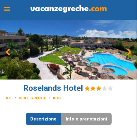
Roselands Hotel
VG
ISOLE GRECHE
KOS
Descrizione
Info e prenotazioni