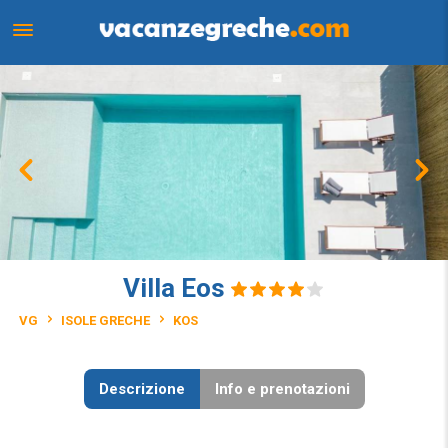
Villa Eos
VG
ISOLE GRECHE
KOS
Descrizione
Info e prenotazioni