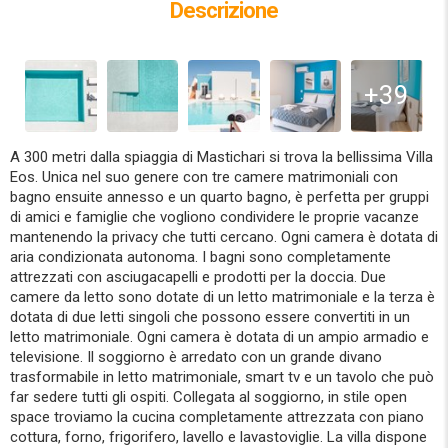
Descrizione
+39
A 300 metri dalla spiaggia di Mastichari si trova la bellissima Villa
Eos. Unica nel suo genere con tre camere matrimoniali con
bagno ensuite annesso e un quarto bagno, è perfetta per gruppi
di amici e famiglie che vogliono condividere le proprie vacanze
mantenendo la privacy che tutti cercano. Ogni camera è dotata di
aria condizionata autonoma. I bagni sono completamente
attrezzati con asciugacapelli e prodotti per la doccia. Due
camere da letto sono dotate di un letto matrimoniale e la terza è
dotata di due letti singoli che possono essere convertiti in un
letto matrimoniale. Ogni camera è dotata di un ampio armadio e
televisione. Il soggiorno è arredato con un grande divano
trasformabile in letto matrimoniale, smart tv e un tavolo che può
far sedere tutti gli ospiti. Collegata al soggiorno, in stile open
space troviamo la cucina completamente attrezzata con piano
cottura, forno, frigorifero, lavello e lavastoviglie. La villa dispone