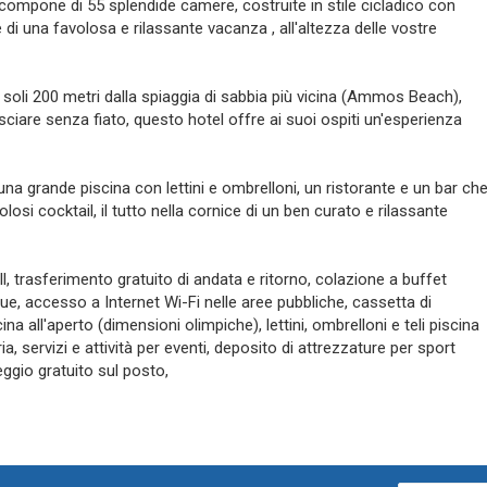
i compone di 55 splendide camere, costruite in stile cicladico con
e di una favolosa e rilassante vacanza , all'altezza delle vostre
a soli 200 metri dalla spiaggia di sabbia più vicina (Ammos Beach),
ciare senza fiato, questo hotel offre ai suoi ospiti un'esperienza
a una grande piscina con lettini e ombrelloni, un ristorante e un bar ch
olosi cocktail, il tutto nella cornice di un ben curato e rilassante
all, trasferimento gratuito di andata e ritorno, colazione a buffet
ue, accesso a Internet Wi-Fi nelle aree pubbliche, cassetta di
ina all'aperto (dimensioni olimpiche), lettini, ombrelloni e teli piscina
eria, servizi e attività per eventi, deposito di attrezzature per sport
eggio gratuito sul posto,