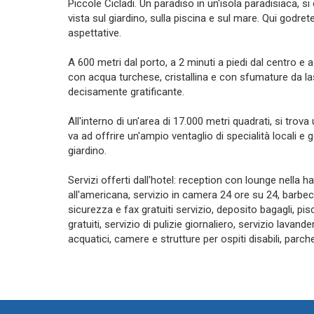
Piccole Cicladi. Un paradiso in un'isola paradisiaca, s
vista sul giardino, sulla piscina e sul mare. Qui godret
aspettative.
A 600 metri dal porto, a 2 minuti a piedi dal centro e 
con acqua turchese, cristallina e con sfumature da las
decisamente gratificante.
All'interno di un'area di 17.000 metri quadrati, si trov
va ad offrire un'ampio ventaglio di specialità locali e g
giardino.
Servizi offerti dall'hotel: reception con lounge nella h
all'americana, servizio in camera 24 ore su 24, barbec
sicurezza e fax gratuiti servizio, deposito bagagli, pisc
gratuiti, servizio di pulizie giornaliero, servizio lavand
acquatici, camere e strutture per ospiti disabili, parch