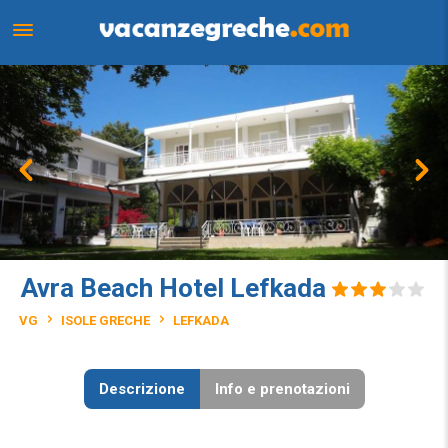
Avra Beach Hotel Lefkada
VG
ISOLE GRECHE
LEFKADA
Descrizione
Info e prenotazioni