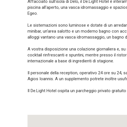
Affacciato sull'isola di Delo, il De.Light Hotel è inte
piscina all'aperto, una vasca idromassaggio e spazios
Egeo.
Le sistemazioni sono luminose e dotate di un arredam
minibar, un'area salotto e un moderno bagno con accapp
alloggi vantano una vasca idromassaggio, un bagno di
A vostra disposizione una colazione giornaliera e, su r
cocktail rinfrescanti e spuntini, mentre presso il risto
internazionale a base di ingredienti di stagione.
Il personale della reception, operativo 24 ore su 24, sa
Agios Ioannis. A un supplemento potrete inoltre usufr
Il De.Light Hotel ospita un parcheggio privato gratuito