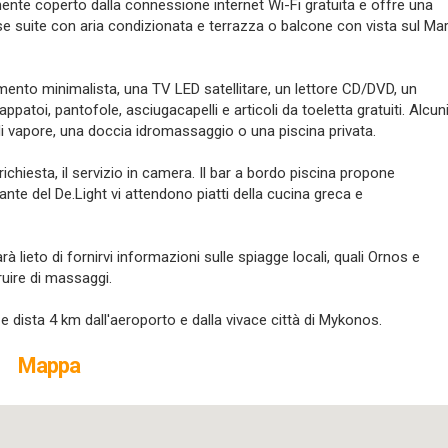
ramente coperto dalla connessione internet Wi-Fi gratuita e offre una
e suite con aria condizionata e terrazza o balcone con vista sul Ma
ento minimalista, una TV LED satellitare, un lettore CD/DVD, un
atoi, pantofole, asciugacapelli e articoli da toeletta gratuiti. Alcun
 vapore, una doccia idromassaggio o una piscina privata.
ichiesta, il servizio in camera. Il bar a bordo piscina propone
rante del De.Light vi attendono piatti della cucina greca e
rà lieto di fornirvi informazioni sulle spiagge locali, quali Ornos e
uire di massaggi.
 e dista 4 km dall'aeroporto e dalla vivace città di Mykonos.
Mappa