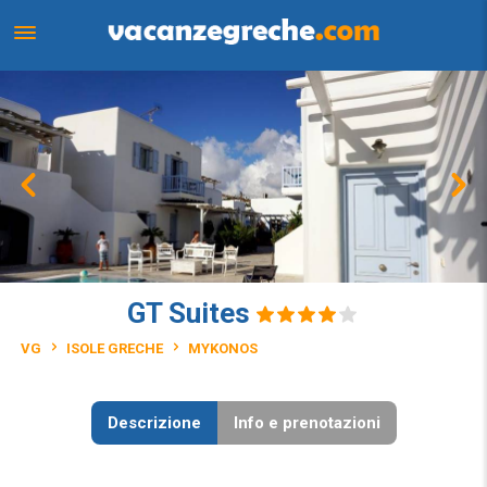
GT Suites
VG
ISOLE GRECHE
MYKONOS
Descrizione
Info e prenotazioni