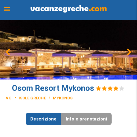
Osom Resort Mykonos
VG
ISOLE GRECHE
MYKONOS
Descrizione
Info e prenotazioni