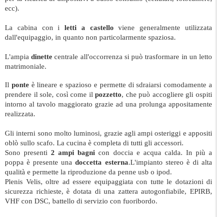
ecc).
La cabina con i
letti a castello
viene generalmente utilizzata
dall'equipaggio, in quanto non particolarmente spaziosa.
L'ampia
dinette
centrale all'occorrenza si può trasformare in un letto
matrimoniale.
Il
ponte
è lineare e spazioso e permette di sdraiarsi comodamente a
prendere il sole, così come il
pozzetto
, che può accogliere gli ospiti
intorno al tavolo maggiorato grazie ad una prolunga appositamente
realizzata.
Gli interni sono molto luminosi, grazie agli ampi osteriggi e appositi
oblò sullo scafo. La cucina è completa di tutti gli accessori.
Sono presenti
2 ampi bagni
con doccia e acqua calda. In più a
poppa è presente una
doccetta esterna
.
L'impianto stereo è di alta
qualità e permette la riproduzione da penne usb o ipod.
Plenis Velis, oltre ad essere equipaggiata con tutte le dotazioni di
sicurezza richieste, è dotata di una zattera autogonfiabile, EPIRB,
VHF con DSC, battello di servizio con fuoribordo.