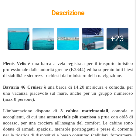
Descrizione
+23
Plenis Velis
è una barca a vela registrata per il trasporto turistico
professionale dalle autorità greche (F.3344) ed ha superato tutti i test
di stabilità e sicurezza richiesti dal ministero della navigazione
.
Bavaria 46 Cruiser
è una barca di 14,20 mt sicura e comoda, per
una vacanza piacevole sul mare, anche per un gruppo numeroso
(max 8 persone).
L'imbarcazione dispone di
3 cabine matrimoniali
, comode e
accoglienti, di cui una
armatoriale più spaziosa
a prua con oblò di
accesso, per una crociera all'insegna del comfort. Le cabine sono
dotate di armadi spaziosi, mensole portaoggetti e prese di corrente
per la ricarica di dispositivi a basso consumo (cellulari, fotocamere,