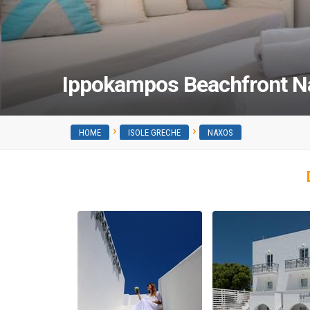
Ippokampos Beachfront N
HOME
ISOLE GRECHE
NAXOS