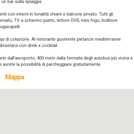
 un bar sulla spiaggia.
con interni in tonalità chiare e balcone privato. Tutti gli
ivato, TV a schermo piatto, lettore DVD, mini frigo, bollitore
ugacapelli.
pi di colazione. Al ristorante gusterete pietanze mediterranee
issetarvi con drink e cocktail.
tri dall'aeroporto, 400 metri dalla fermata degli autobus più vicina e
e avrete la possibilità di parcheggiare gratuitamente.
Mappa