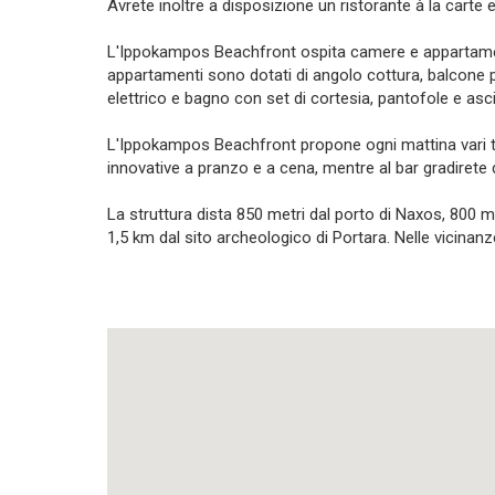
Avrete inoltre a disposizione un ristorante à la carte e
L'Ippokampos Beachfront ospita camere e appartamenti 
appartamenti sono dotati di angolo cottura, balcone pr
elettrico e bagno con set di cortesia, pantofole e asci
L'Ippokampos Beachfront propone ogni mattina vari ti
innovative a pranzo e a cena, mentre al bar gradirete d
La struttura dista 850 metri dal porto di Naxos, 800 me
1,5 km dal sito archeologico di Portara. Nelle vicinanz