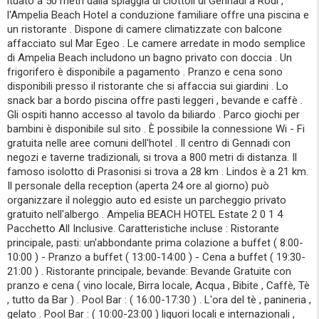
ituato a 50 metri dalla spiaggia di ciottoli di Gennadi a Rodi ,
l'Ampelia Beach Hotel a conduzione familiare offre una piscina e
un ristorante . Dispone di camere climatizzate con balcone
affacciato sul Mar Egeo . Le camere arredate in modo semplice
di Ampelia Beach includono un bagno privato con doccia . Un
frigorifero è disponibile a pagamento . Pranzo e cena sono
disponibili presso il ristorante che si affaccia sui giardini . Lo
snack bar a bordo piscina offre pasti leggeri , bevande e caffè .
Gli ospiti hanno accesso al tavolo da biliardo . Parco giochi per
bambini è disponibile sul sito . È possibile la connessione Wi - Fi
gratuita nelle aree comuni dell'hotel . Il centro di Gennadi con
negozi e taverne tradizionali, si trova a 800 metri di distanza. Il
famoso isolotto di Prasonisi si trova a 28 km . Lindos è a 21 km.
Il personale della reception (aperta 24 ore al giorno) può
organizzare il noleggio auto ed esiste un parcheggio privato
gratuito nell'albergo . Ampelia BEACH HOTEL Estate 2 0 1 4
Pacchetto All Inclusive. Caratteristiche incluse : Ristorante
principale, pasti: un'abbondante prima colazione a buffet ( 8:00-
10:00 ) - Pranzo a buffet ( 13:00-14:00 ) - Cena a buffet ( 19:30-
21:00 ) . Ristorante principale, bevande: Bevande Gratuite con
pranzo e cena ( vino locale, Birra locale, Acqua , Bibite , Caffè, Tè
, tutto da Bar ) . Pool Bar : ( 16:00-17:30 ) . L'ora del tè , panineria ,
gelato . Pool Bar : ( 10:00-23:00 ) liquori locali e internazionali ,