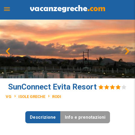
SunConnect Evita Resort
VG
ISOLE GRECHE
RODI
Descrizione
Info e prenotazioni