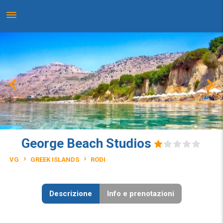
George Beach Studios
VG
GREEK ISLANDS
RODI
Descrizione
Info e prenotazioni