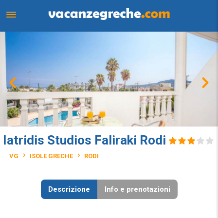
Iatridis Studios Faliraki Rodi
VG
ISOLE GRECHE
RODI
Descrizione
Info e prenotazioni