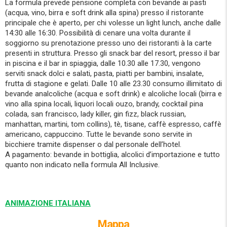
La formula prevede pensione completa con bevande ai pasti
(acqua, vino, birra e soft drink alla spina) presso il ristorante
principale che è aperto, per chi volesse un light lunch, anche dalle
14:30 alle 16:30. Possibilità di cenare una volta durante il
soggiorno su prenotazione presso uno dei ristoranti à la carte
presenti in struttura. Presso gli snack bar del resort, presso il bar
in piscina e il bar in spiaggia, dalle 10.30 alle 17.30, vengono
serviti snack dolci e salati, pasta, piatti per bambini, insalate,
frutta di stagione e gelati. Dalle 10 alle 23.30 consumo illimitato di
bevande analcoliche (acqua e soft drink) e alcoliche locali (birra e
vino alla spina locali, liquori locali ouzo, brandy, cocktail pina
colada, san francisco, lady killer, gin fizz, black russian,
manhattan, martini, tom collins), tè, tisane, caffè espresso, caffè
americano, cappuccino. Tutte le bevande sono servite in
bicchiere tramite dispenser o dal personale dell’hotel.
A pagamento: bevande in bottiglia, alcolici d’importazione e tutto
quanto non indicato nella formula All Inclusive.
ANIMAZIONE ITALIANA
Mappa