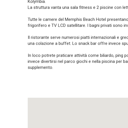
Kolymbia.
La struttura vanta una sala fitness e 2 piscine con lett
Tutte le camere del Memphis Beach Hotel presentano u
frigorifero e TV LCD satellitare. I bagni privati sono i
Il ristorante serve numerosi piatti internazionali e gr
una colazione a buffet. Lo snack bar offre invece spunt
In loco potrete praticare attività come biliardo, ping p
invece divertirsi nel parco giochi e nella piscina per 
supplemento.