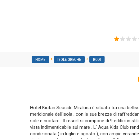
Miraluna Kiotari Bay
HOME
ISOLE GRECHE
RODI
Hotel Kiotari Seaside Miraluna è situato tra una belliss
meridionale dell'isola , con le sue brezze di raffredda
sole e nuotare . Il resort si compone di 9 edifici in st
vista indimenticabile sul mare . L' Aqua Kids Club rend
condizionata ( in luglio e agosto ), con ampie verande