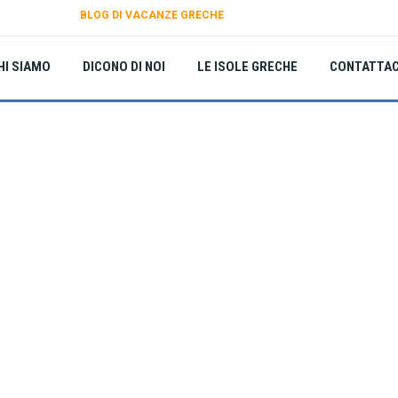
BLOG DI VACANZE GRECHE
HI SIAMO
DICONO DI NOI
LE ISOLE GRECHE
CONTATTAC