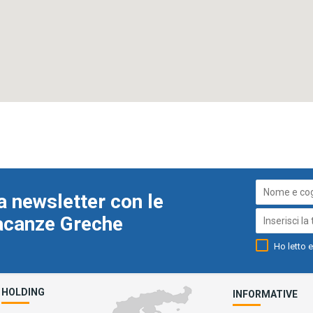
a newsletter con le
Vacanze Greche
Ho letto e
HOLDING
INFORMATIVE