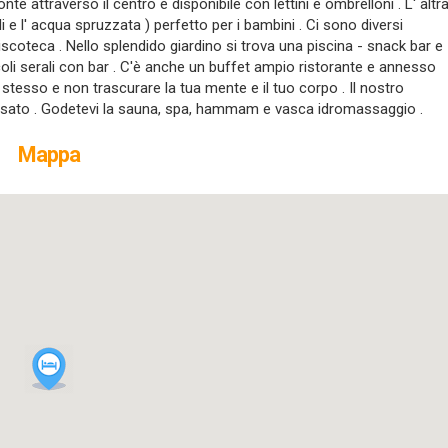
te attraverso il centro è disponibile con lettini e ombrelloni . L' altr
li e l' acqua spruzzata ) perfetto per i bambini . Ci sono diversi
iscoteca . Nello splendido giardino si trova una piscina - snack bar e
acoli serali con bar . C'è anche un buffet ampio ristorante e annesso
 stesso e non trascurare la tua mente e il tuo corpo . Il nostro
lassato . Godetevi la sauna, spa, hammam e vasca idromassaggio .
Mappa