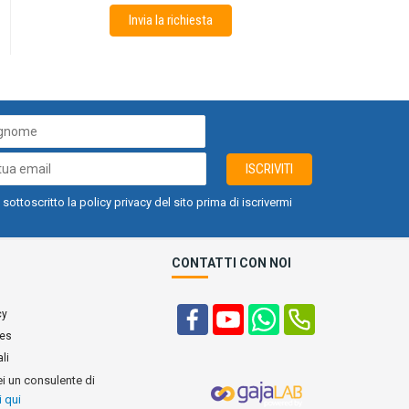
Invia la richiesta
ISCRIVITI
 sottoscritto la policy privacy del sito prima di iscrivermi
CONTATTI CON NOI
cy
ies
li
ei un consulente di
i qui