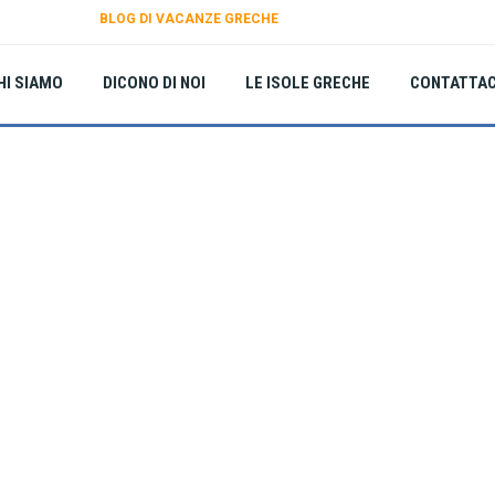
BLOG DI VACANZE GRECHE
HI SIAMO
DICONO DI NOI
LE ISOLE GRECHE
CONTATTAC