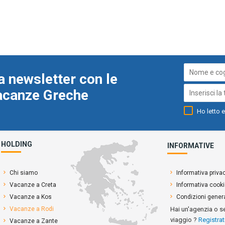
a newsletter con le
Vacanze Greche
Ho letto e
HOLDING
INFORMATIVE
Chi siamo
Informativa priva
Vacanze a Creta
Informativa cook
Vacanze a Kos
Condizioni genera
Vacanze a Rodi
Hai un'agenzia o s
viaggio ?
Registrat
Vacanze a Zante