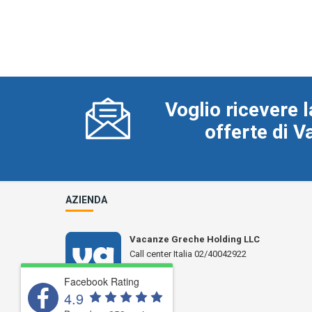
Voglio ricevere l
offerte di 
AZIENDA
Vacanze Greche Holding LLC
Call center Italia 02/40042922
N° L 17359
Facebook Rating
4.9