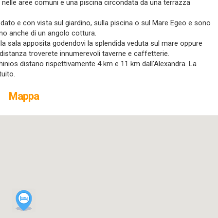
a nelle aree comuni e una piscina circondata da una terrazza
edato e con vista sul giardino, sulla piscina o sul Mare Egeo e sono
ono anche di un angolo cottura.
lla sala apposita godendovi la splendida veduta sul mare oppure
distanza troverete innumerevoli taverne e caffetterie.
Athinios distano rispettivamente 4 km e 11 km dall'Alexandra. La
tuito.
Mappa