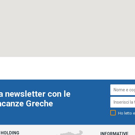
a newsletter con le
Vacanze Greche
Ho letto e
HOLDING
INFORMATIVE