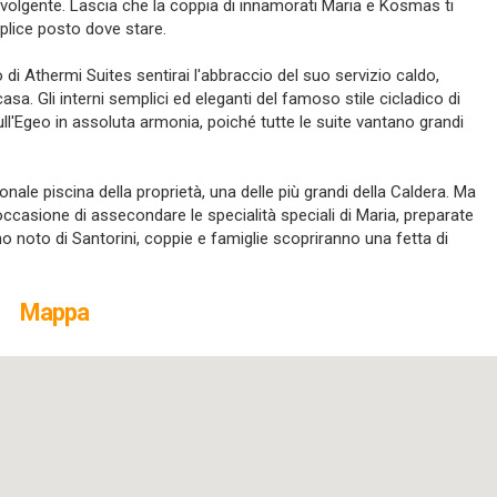
ravolgente. Lascia che la coppia di innamorati Maria e Kosmas ti
mplice posto dove stare.
 di Athermi Suites sentirai l'abbraccio del suo servizio caldo,
sa. Gli interni semplici ed eleganti del famoso stile cicladico di
l'Egeo in assoluta armonia, poiché tutte le suite vantano grandi
nale piscina della proprietà, una delle più grandi della Caldera. Ma
occasione di assecondare le specialità speciali di Maria, preparate
o noto di Santorini, coppie e famiglie scopriranno una fetta di
Mappa