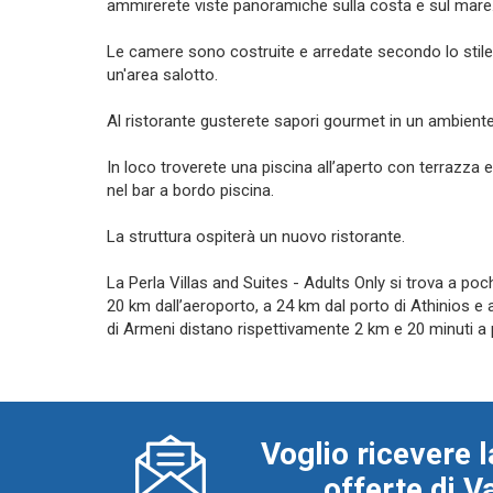
ammirerete viste panoramiche sulla costa e sul mare
Le camere sono costruite e arredate secondo lo stile 
un'area salotto.
Al ristorante gusterete sapori gourmet in un ambiente
In loco troverete una piscina all’aperto con terrazza 
nel bar a bordo piscina.
La struttura ospiterà un nuovo ristorante.
La Perla Villas and Suites - Adults Only si trova a poch
20 km dall’aeroporto, a 24 km dal porto di Athinios e a
di Armeni distano rispettivamente 2 km e 20 minuti a p
Voglio ricevere l
offerte di 