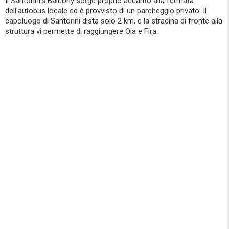
Il Santorini's Balcony sorge proprio accanto alla fermata
dell'autobus locale ed è provvisto di un parcheggio privato. Il
capoluogo di Santorini dista solo 2 km, e la stradina di fronte alla
struttura vi permette di raggiungere Oia e Fira.