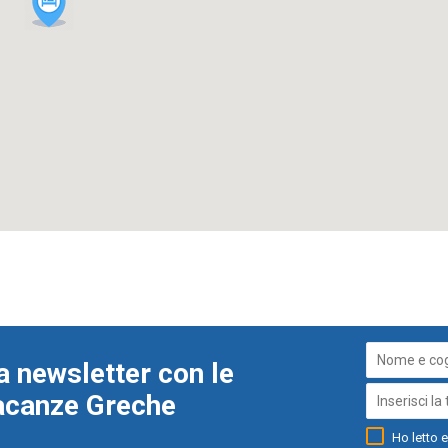
a newsletter con le
Vacanze Greche
Ho letto e