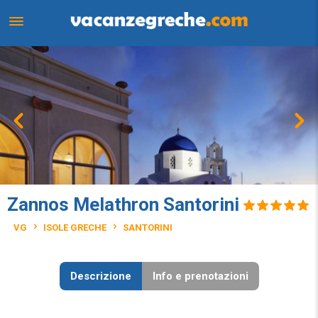
Zannos Melathron Santorini
VG
ISOLE GRECHE
SANTORINI
Descrizione
Info e prenotazioni